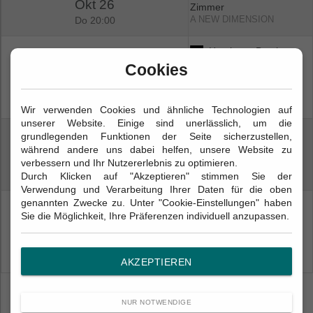
Okt 26
greift die Show persönliche Entwicklungen, neue Einflüsse und
Zimmer
kreative Weiterentwicklungen auf, wodurch ein
Do 20:00
A NEW DIMENSION
abwechslungsreiches und emotionales Konzertprogramm
entsteht.
Hamburg, Barclays
30
Arena
Cookies
Die Tour unterstreicht die anhaltende Popularität des Künstlers
The World Of Hans
Okt 26
und bietet Fans die Möglichkeit, ihn in unterschiedlichen Arenen
Zimmer
Fr 20:00
hautnah zu erleben. Mit einer Mischung aus starken
A NEW DIMENSION
Wir verwenden Cookies und ähnliche Technologien auf
Performances, mitreißender Atmosphäre und musikalischer
unserer Website. Einige sind unerlässlich, um die
Vielfalt zählt diese Konzertreihe zu den Highlights des Jahres
08
Köln, Lanxess Arena
grundlegenden Funktionen der Seite sicherzustellen,
2026.
The World Of Hans
während andere uns dabei helfen, unsere Website zu
Nov 26
Zimmer
verbessern und Ihr Nutzererlebnis zu optimieren.
Sichern Sie sich jetzt Ihre Tickets und erleben Sie die The
So 20:00
A NEW DIMENSION
Durch Klicken auf "Akzeptieren" stimmen Sie der
World of Hans Zimmer" Tour 2026/27 für ein unvergessliches
Verwendung und Verarbeitung Ihrer Daten für die oben
Konzerterlebnis!
genannten Zwecke zu. Unter "Cookie-Einstellungen" haben
Dortmund,
12
Sie die Möglichkeit, Ihre Präferenzen individuell anzupassen.
Westfalenhalle 1
The World Of Hans
Nov 26
Zimmer
Do 20:00
A NEW DIMENSION
AKZEPTIEREN
NUR NOTWENDIGE