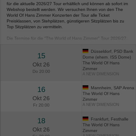
für die aktuelle 2026/27 Tour erhältlich und können ab sofort im
Webshop bestellt werden. Wir versuchen Ihnen von den The
World Of Hans Zimmer Konzerten der Tour alle Ticket
Preisklassen, von Stehplätzen, günstigeren Sitzplätzen bis zu
Top Sitzplätzen zu vermitteln.
Die Termine für die "The World of Hans Zimmer" Tour 2026/27:
04. April 2026 Innsbruck, Olympiahalle
Düsseldorf, PSD Bank
15
05. April 2026 Graz, Stadthalle
Dome (ehem. ISS Dome)
07. April 2026 Nürnberg, Kia Metropol Arena
The World Of Hans
Okt 26
08. April 2026 Bamberg, brose-Arena
Zimmer
Do 20:00
09. April 2026 Kempten, bigBOX Allgäu
A NEW DIMENSION
10. April 2026 Neu-Ulm, Ratiopharm Arena
11. April 2026 Fulda, Esperantohalle
16
Mannheim, SAP Arena
13. April 2026 Frankfurt, Alte Oper
The World Of Hans
14. April 2026 Zwickau, Stadthalle
Okt 26
Zimmer
16. April 2026 Wetzlar, Buderus Arena
Fr 20:00
A NEW DIMENSION
17. April 2026 Trier, SWT-Arena
18. April 2026 Düren, Arena Kreis Düren
19. April 2026 Kiel, Wunderino-Arena
18
Frankfurt, Festhalle
15. Oktober 2026 Düsseldorf, PSD Bank Dome
The World Of Hans
Okt 26
16. Oktober 2026 Mannheim, SAP Arena
Zimmer