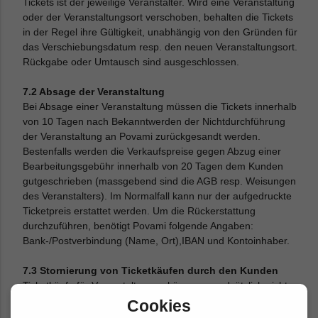
Tickets ist der jeweilige Veranstalter. Wird eine Veranstaltung
oder der Veranstaltungsort verschoben, behalten die Tickets
in der Regel ihre Gültigkeit, unabhängig von den Gründen für
das Verschiebungsdatum resp. den neuen Veranstaltungsort.
Rückgabe oder Umtausch sind ausgeschlossen.
7.2 Absage der Veranstaltung
Bei Absage einer Veranstaltung müssen die Tickets innerhalb
von 10 Tagen nach Bekanntwerden der Nichtdurchführung
der Veranstaltung an Povami zurückgesandt werden.
Bestenfalls werden die Verkaufspreise gegen Abzug einer
Bearbeitungsgebühr innerhalb von 20 Tagen dem Kunden
gutgeschrieben (massgebend sind die AGB resp. Weisungen
des Veranstalters). Im Normalfall kann nur der aufgedruckte
Ticketpreis erstattet werden. Um die Rückerstattung
durchzuführen, benötigt Povami folgende Angaben:
Bank-/Postverbindung (Name, Ort),IBAN und Kontoinhaber.
7.3 Stornierung von Ticketkäufen durch den Kunden
Ticketkäufe für Veranstaltungen können grundsätzlich nicht
storniert werden. Auch können bereits erhaltene Tickets nicht
Cookies
zurückgegeben werden. Kann der Kunde an einer