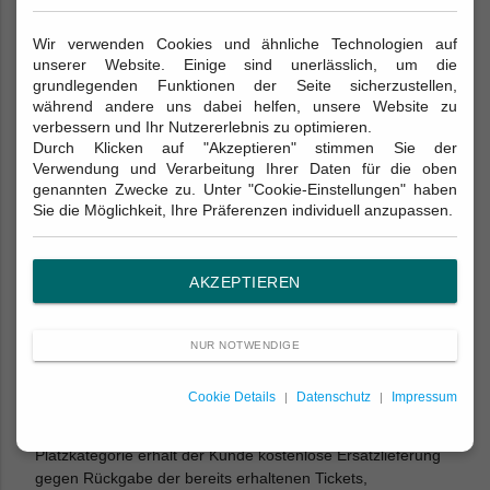
Veranstaltung nicht teilnehmen, hat er kein Anrecht auf
Rückerstattung, resp. bleibt der Ticketpreis geschuldet.
Wir verwenden Cookies und ähnliche Technologien auf
unserer Website. Einige sind unerlässlich, um die
Abweichende Regelungen der Veranstalter bleiben
grundlegenden Funktionen der Seite sicherzustellen,
vorbehalten.
während andere uns dabei helfen, unsere Website zu
verbessern und Ihr Nutzererlebnis zu optimieren.
8. Verlust oder Beschädigung der Tickets
Durch Klicken auf "Akzeptieren" stimmen Sie der
Der Kunde ist für die sichere Verwahrung des Tickets
Verwendung und Verarbeitung Ihrer Daten für die oben
alleinverantwortlich und trägt alle mit dem Verlust oder der
genannten Zwecke zu. Unter "Cookie-Einstellungen" haben
Beschädigung verbundenen Gefahren und Risiken. Ein Ersatz
Sie die Möglichkeit, Ihre Präferenzen individuell anzupassen.
beschädigter oder verlorener Tickets ist ausgeschlossen oder
ist bei möglicher Wiederbeschaffung (E-Tickets) mit
Zusatzkosten verbunden.
AKZEPTIEREN
9. Falschlieferungen
NUR NOTWENDIGE
9.1
Der Kunde ist verpflichtet, die gelieferten Tickets
unmittelbar nach Erhalt auf Übereinstimmung mit der
Cookie Details
Datenschutz
Impressum
übermittelten Auftragsbestätigung zu prüfen. Bei
Falschlieferungen wie falsche Veranstaltung oder falsche
Platzkategorie erhält der Kunde kostenlose Ersatzlieferung
gegen Rückgabe der bereits erhaltenen Tickets,